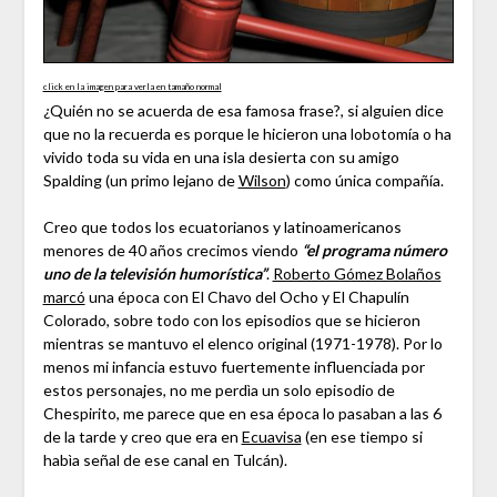
click en la imagen para verla en tamaño normal
¿Quién no se acuerda de esa famosa frase?, si alguien dice
que no la recuerda es porque le hicieron una lobotomía o ha
vivido toda su vida en una isla desierta con su amigo
Spalding (un primo lejano de
Wilson
) como única compañía.
Creo que todos los ecuatorianos y latinoamericanos
menores de 40 años crecimos viendo
“el programa número
uno de la televisión humorística”
.
Roberto Gómez Bolaños
marcó
una época con El Chavo del Ocho y El Chapulín
Colorado, sobre todo con los episodios que se hicieron
mientras se mantuvo el elenco original (1971-1978). Por lo
menos mi infancia estuvo fuertemente influenciada por
estos personajes, no me perdìa un solo episodio de
Chespirito, me parece que en esa época lo pasaban a las 6
de la tarde y creo que era en
Ecuavisa
(en ese tiempo si
habìa señal de ese canal en Tulcán).