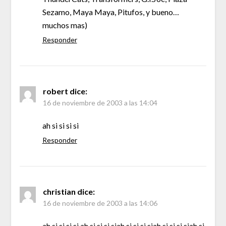
Sezamo, Maya Maya, Pitufos, y bueno…
muchos mas)
Responder
robert
dice:
16 de noviembre de 2003 a las 14:04
ah si si si si
Responder
christian
dice:
16 de noviembre de 2003 a las 14:06
ah si si si si ah si si si siah si si si siah si si si siah si