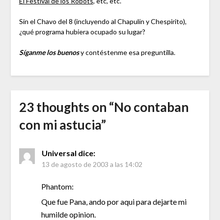
El Festival de los Robots
, etc, etc.
Sin el Chavo del 8 (incluyendo al Chapulín y Chespirito),
¿qué programa hubiera ocupado su lugar?
Síganme los buenos
y contéstenme esa preguntilla.
23 thoughts on “
No contaban
con mi astucia
”
Universal
dice:
13 de agosto de 2003 a las 14:02
Phantom:
Que fue Pana, ando por aqui para dejarte mi
humilde opinion.