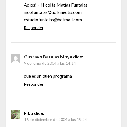
Adios! – Nicolás Matías Funtalas
nicofuntalas@uolsinectis.com
estudiofuntalas@hotmail.com
Responder
Gustavo Barajas Moya
dice:
9 de junio de 2004 a las 14:14
que es un buen programa
Responder
kiko
dice:
16 de diciembre de 2004 a las 19:24