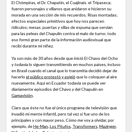
El Chómpiras, el Dr. Chapatín, el Cuajinais. el Tripaseca;
fueron personajes y villanos que anidaron e hicieron su
morada en una sección de mis recuerdos. Risas montadas;
efectos especiales primitivos que hoy nos parecen
ridículos; mesas. puertas y sillas de espuma que servían
para las peleas del Chapulín contra el malo de turno; todo
eso formó gran parte de la información audiovisual que
recibí durante mi niñez.
Ya son más de 30 años desde que inició El Chavo del Ocho
y todavía lo siguen transmitiendo en muchos paìses, incluso
en Brasil cuando el canal que lo transmitía decidió dejar de
hacerlo
el público protestó y exigió
que lo coloquen al aire
nuevamente. Aquí en Ecuador todavía se puede ver
diariamente episodios del Chavo y del Chapulín en
Gamavisión
.
Claro que éste no fue el único programa de televisión que
invadió mi mente infantil, pero tal vez si fue uno de los
principales y con mayor peso. Cómo me voy a olvidar, por
ejemplo, de
He-Man
,
Los Pitufos
,
Transformers
,
Mazinger
,