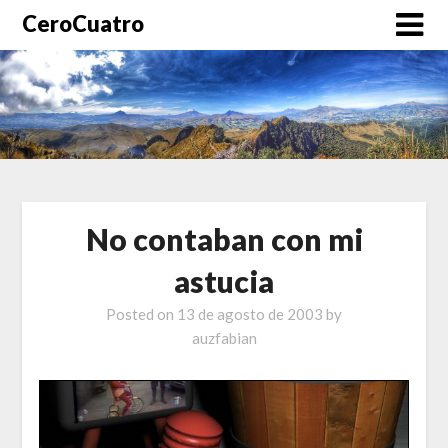
CeroCuatro
No contaban con mi
astucia
Posted on
13 de agosto de 2003
by
auzfabian