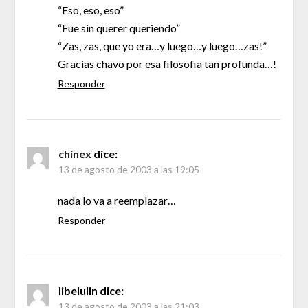
“Eso, eso, eso”
“Fue sin querer queriendo”
“Zas, zas, que yo era…y luego…y luego…zas!”
Gracias chavo por esa filosofia tan profunda…!
Responder
chinex
dice:
13 de agosto de 2003 a las 19:05
nada lo va a reemplazar…
Responder
libelulin
dice:
13 de agosto de 2003 a las 21:03