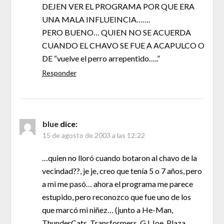
DEJEN VER EL PROGRAMA POR QUE ERA
UNA MALA INFLUEINCIA…….
PERO BUENO… QUIEN NO SE ACUERDA
CUANDO EL CHAVO SE FUE A ACAPULCO O
DE “vuelve el perro arrepentido…..”
Responder
blue
dice:
15 de agosto de 2003 a las 12:22
…quien no lloró cuando botaron al chavo de la
vecindad??, je je, creo que tenía 5 o 7 años, pero
a mi me pasó… ahora el programa me parece
estupido, pero reconozco que fue uno de los
que marcó mi niñez… (junto a He-Man,
ThunderCats, Transformers, G.I.Joe, Plaza