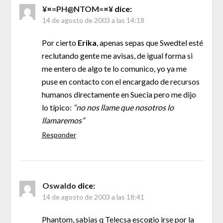
¥¤=PH@NTOM=¤¥
dice:
14 de agosto de 2003 a las 14:18
Por cierto
Erika
, apenas sepas que Swedtel esté
reclutando gente me avisas, de igual forma si
me entero de algo te lo comunico, yo ya me
puse en contacto con el encargado de recursos
humanos directamente en Suecia pero me dijo
lo típico:
“no nos llame que nosotros lo
llamaremos”
Responder
Oswaldo
dice:
14 de agosto de 2003 a las 18:41
Phantom, sabias q Telecsa escogio irse por la