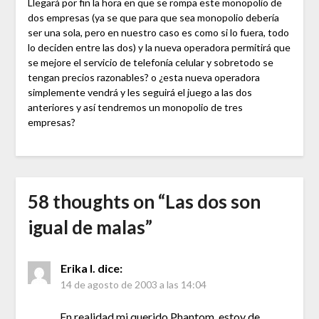
Llegará por fin la hora en que se rompa este monopolio de
dos empresas (ya se que para que sea monopolio debería
ser una sola, pero en nuestro caso es como si lo fuera, todo
lo deciden entre las dos) y la nueva operadora permitirá que
se mejore el servicio de telefonía celular y sobretodo se
tengan precios razonables? o ¿esta nueva operadora
simplemente vendrá y les seguirá el juego a las dos
anteriores y así tendremos un monopolio de tres
empresas?
58 thoughts on “
Las dos son
igual de malas
”
Erika I.
dice:
14 de agosto de 2003 a las 14:04
En realidad mi querido Phantom, estoy de