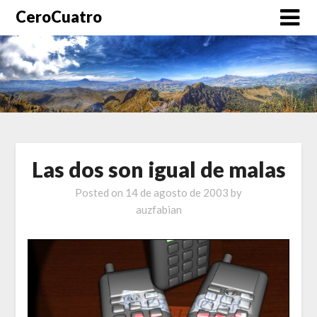
CeroCuatro
Las dos son igual de malas
Posted on
14 de agosto de 2003
by
auzfabian