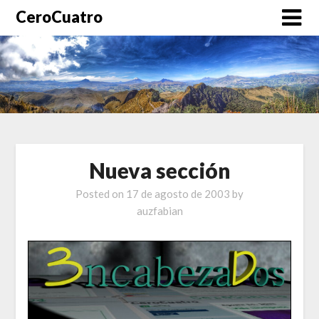
CeroCuatro
Nueva sección
Posted on
17 de agosto de 2003
by
auzfabian