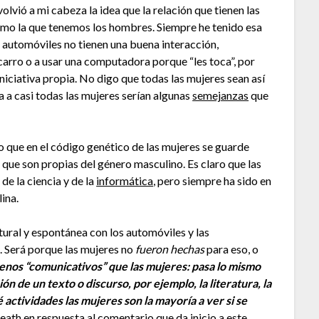
olvió a mi cabeza la idea que la relación que tienen las
mo la que tenemos los hombres. Siempre he tenido esa
 automóviles no tienen una buena interacción,
arro o a usar una computadora porque “les toca”, por
niciativa propia. No digo que todas las mujeres sean así
ía a casi todas las mujeres serían algunas
semejanzas
que
 que en el código genético de las mujeres se guarde
que son propias del género masculino. Es claro que las
 de la ciencia y de la
informática
, pero siempre ha sido en
ina.
tural y espontánea con los automóviles y las
 Será porque las mujeres no
fueron hechas
para eso, o
menos “comunicativos” que las mujeres: pasa lo mismo
n de un texto o discurso, por ejemplo, la literatura, la
 actividades las mujeres son la mayoría a ver si se
death
en respuesta al comentario que da inicio a este