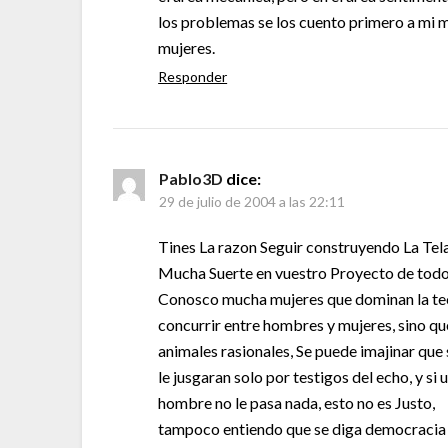
los problemas se los cuento primero a mi m
mujeres.
Responder
Pablo3D
dice:
29 de julio de 2004 a las 22:11
Tines La razon Seguir construyendo La Tel
Mucha Suerte en vuestro Proyecto de todo
Conosco mucha mujeres que dominan la te
concurrir entre hombres y mujeres, sino qu
animales rasionales, Se puede imajinar que
le jusgaran solo por testigos del echo, y si
hombre no le pasa nada, esto no es Justo,
tampoco entiendo que se diga democracia s