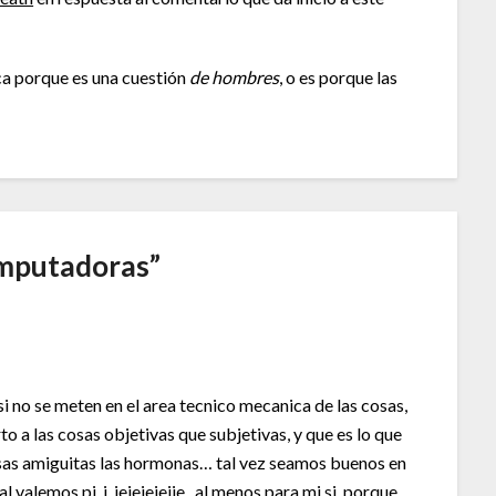
a porque es una cuestión
de hombres
, o es porque las
omputadoras
”
asi no se meten en el area tecnico mecanica de las cosas,
 a las cosas objetivas que subjetivas, y que es lo que
sas amiguitas las hormonas… tal vez seamos buenos en
 valemos pi_i, jejejejejje.. al menos para mi si, porque