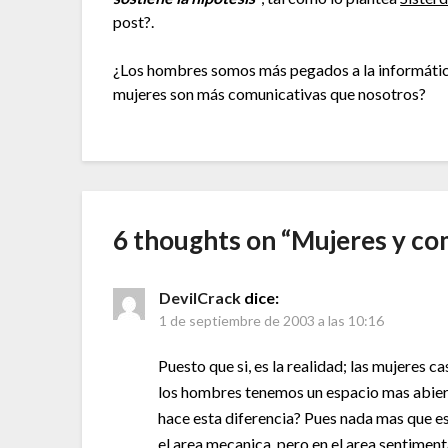
post?.
¿Los hombres somos más pegados a la informátic
mujeres son más comunicativas que nosotros?
6 thoughts on “
Mujeres y c
DevilCrack
dice:
1 de septiembre de 2003 a las 10:16
Puesto que si, es la realidad; las mujeres c
los hombres tenemos un espacio mas abierto
hace esta diferencia? Pues nada mas que e
el area mecanica, pero en el area sentimental