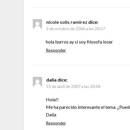
nicole solis ramirez
dice:
3 de octubre de 2006 a las 20:27
hola burros ay si soy filosofa loser
Responder
dalia
dice:
15 de abril de 2007 a las 20:04
Hola!!
Me ha parecido interesante el tema. ¿Puedo
Dalia
Responder