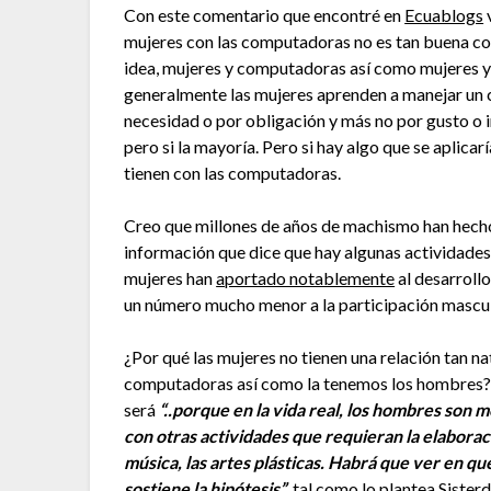
Con este comentario que encontré en
Ecuablogs
v
mujeres con las computadoras no es tan buena co
idea, mujeres y computadoras así como mujeres y
generalmente las mujeres aprenden a manejar un c
necesidad o por obligación y más no por gusto o i
pero si la mayoría. Pero si hay algo que se aplicar
tienen con las computadoras.
Creo que millones de años de machismo han hecho
información que dice que hay algunas actividades 
mujeres han
aportado notablemente
al desarrollo
un número mucho menor a la participación mascul
¿Por qué las mujeres no tienen una relación tan na
computadoras así como la tenemos los hombres?.
será
“..porque en la vida real, los hombres son 
con otras actividades que requieran la elaboració
música, las artes plásticas. Habrá que ver en qué
sostiene la hipótesis”
, tal como lo plantea
Sister