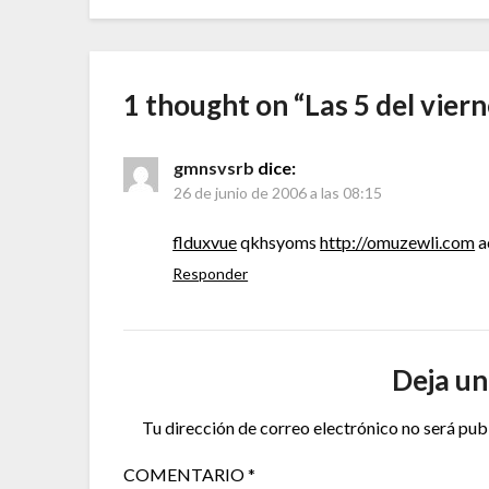
1 thought on “
Las 5 del vier
gmnsvsrb
dice:
26 de junio de 2006 a las 08:15
flduxvue
qkhsyoms
http://omuzewli.com
a
Responder
Deja un
Tu dirección de correo electrónico no será pub
COMENTARIO
*