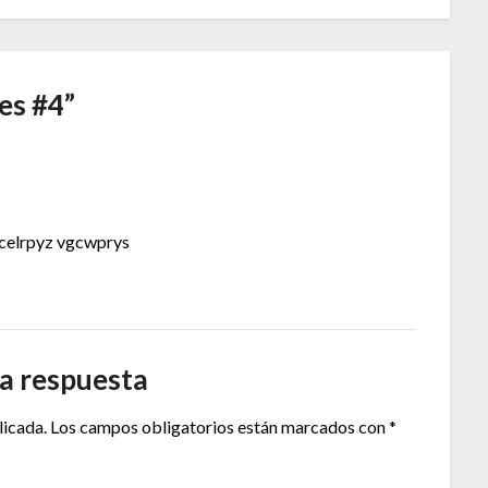
nes #4
”
celrpyz vgcwprys
a respuesta
licada.
Los campos obligatorios están marcados con
*