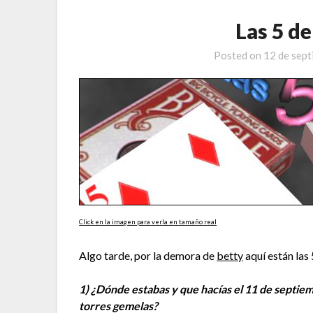
Las 5 de
Posted on
12 de sep
Click en la imagen para verla en tamaño real
Algo tarde, por la demora de
betty
aquí están las 
1) ¿Dónde estabas y que hacías el 11 de septie
torres gemelas?