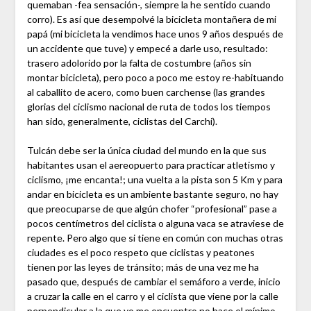
quemaban -fea sensación-, siempre la he sentido cuando
corro). Es así que desempolvé la bicicleta montañera de mi
papá (mi bicicleta la vendimos hace unos 9 años después de
un accidente que tuve) y empecé a darle uso, resultado:
trasero adolorido por la falta de costumbre (años sin
montar bicicleta), pero poco a poco me estoy re-habituando
al caballito de acero, como buen carchense (las grandes
glorias del ciclismo nacional de ruta de todos los tiempos
han sido, generalmente, ciclistas del Carchi).
Tulcán debe ser la única ciudad del mundo en la que sus
habitantes usan el aereopuerto para practicar atletismo y
ciclismo, ¡me encanta!; una vuelta a la pista son 5 Km y para
andar en bicicleta es un ambiente bastante seguro, no hay
que preocuparse de que algún chofer “profesional” pase a
pocos centímetros del ciclista o alguna vaca se atraviese de
repente. Pero algo que si tiene en común con muchas otras
ciudades es el poco respeto que ciclistas y peatones
tienen por las leyes de tránsito; más de una vez me ha
pasado que, después de cambiar el semáforo a verde, inicio
a cruzar la calle en el carro y el ciclista que viene por la calle
perpendicular a la que yo me encuentro no hace el mínimo