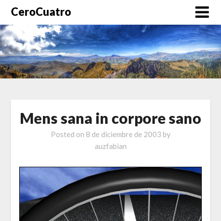
CeroCuatro
Mens sana in corpore sano
Posted on
8 de diciembre de 2003
by
auzfabian