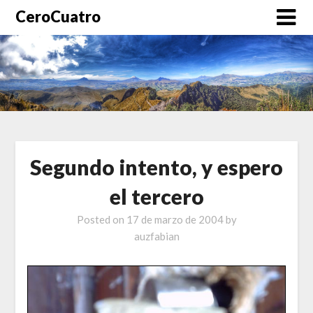
CeroCuatro
Segundo intento, y espero
el tercero
Posted on
17 de marzo de 2004
by
auzfabian