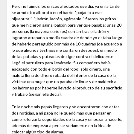
Pero no fuimos los únicos afectados ese día, ya en la tarde
se armó otro alboroto en el barrio “¡cójanlo a ese
hijueputa!”, “¡ladrón, ladrón, agárrenlo!” fueron los gritos
que me hicieron salir al balcón para ver que pasaba: unas 20
personas (la mayoría curiosos) corrían tras el ladrón y
lograron atraparlo a media cuadra de donde yo estaba luego
de haberlo perseguido por más de 10 cuadras (de acuerdo a
lo que algunos testigos me contaron después), en medio
de las patadas y puteadas de rigor contra el delicuente
llegó el patrullero para llevárselo. Su compañero había
escapado con todo el botín del robo: solo dinero, una
maleta llena de dinero robada del interior de la casa de la
víctima: una mujer que no paraba de llorar y de maldecir a
los ladrones por haberse llevado el producto de su sacrificio
y trabajo (según ella decía).
En la noche mis papás llegaron y se encontraron con estas
dos noticias, a mi papá no le quedó más que pensar en
cómo reforzar la seguridades de la casa y empezar a hacerlo,
además de empezar a pensar seriamente en la idea de
colocar algún tipo de alarma.