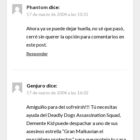
Phantom
dice:
17 de marzo de 2004 a las 10:31
Ahora ya se puede dejar huella, no sé que pasó,
cerré sin querer la opción para comentarios en
este post.
Responder
Genjuro
dice:
17 de marzo de 2004 a las 16:02
Amiguiño para dei sofreirsh!!! Tú necesitas
ayuda del Deadly Dogs Assassination Squad,
Demente Kid puede despachar a uno de sus
asesinos estrella “Gran Malkavian el
murciélago protector” para que proteja tu casa,