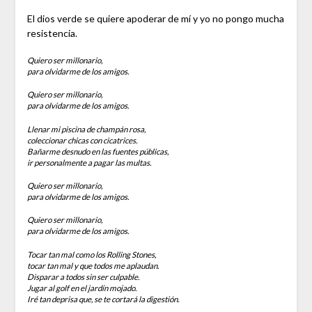
El dios verde se quiere apoderar de mí y yo no pongo mucha
resistencia.
Quiero ser millonario,
para olvidarme de los amigos.
Quiero ser millonario,
para olvidarme de los amigos.
Llenar mi piscina de champán rosa,
coleccionar chicas con cicatrices.
Bañarme desnudo en las fuentes públicas,
ir personalmente a pagar las multas.
Quiero ser millonario,
para olvidarme de los amigos.
Quiero ser millonario,
para olvidarme de los amigos.
Tocar tan mal como los Rolling Stones,
tocar tan mal y que todos me aplaudan.
Disparar a todos sin ser culpable.
Jugar al golf en el jardín mojado.
Iré tan deprisa que, se te cortará la digestión.