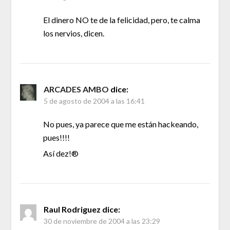
El dinero NO te de la felicidad, pero, te calma
los nervios, dicen.
ARCADES AMBO
dice:
5 de agosto de 2004 a las 16:41
No pues, ya parece que me están hackeando,
pues!!!!
Así dez!®
Raul Rodriguez
dice:
30 de noviembre de 2004 a las 23:29