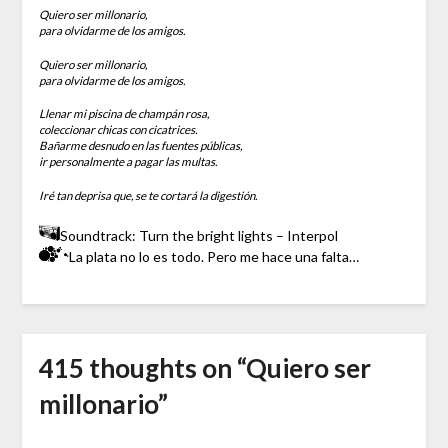
Quiero ser millonario,
para olvidarme de los amigos.
Quiero ser millonario,
para olvidarme de los amigos.
Llenar mi piscina de champán rosa,
coleccionar chicas con cicatrices.
Bañarme desnudo en las fuentes públicas,
ir personalmente a pagar las multas.
Iré tan deprisa que, se te cortará la digestión.
Soundtrack: Turn the bright lights – Interpol
La plata no lo es todo. Pero me hace una falta…
415 thoughts on “
Quiero ser
millonario
”