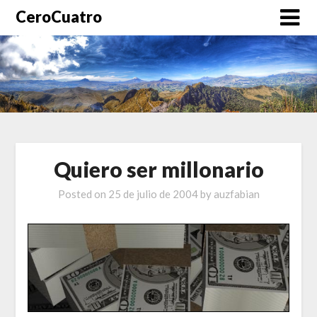
CeroCuatro
Quiero ser millonario
Posted on
25 de julio de 2004
by
auzfabian