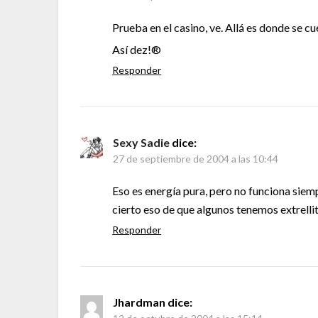
Prueba en el casino, ve. Allá es donde se cu
Así dez!®
Responder
Sexy Sadie
dice:
27 de septiembre de 2004 a las 10:44
Eso es energía pura, pero no funciona siemp
cierto eso de que algunos tenemos extrelli
Responder
Jhardman
dice: