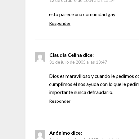
12 de octubre de 2004 a las 15:14
esto parece una comunidad gay
Responder
Claudia Celina
dice:
31 de julio de 2005 a las 13:47
Dios es maravilloso y cuando le pedimos c
cumplimos él nos ayuda con lo que le pedim
importante nunca defraudarlo.
Responder
Anónimo
dice: