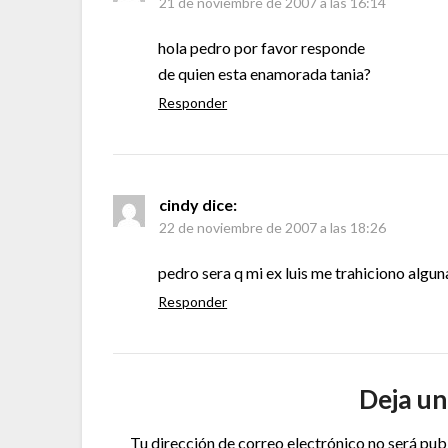
21 de noviembre de 2007 a las 16:14
hola pedro por favor responde
de quien esta enamorada tania?
Responder
cindy
dice:
22 de noviembre de 2007 a las 18:26
pedro sera q mi ex luis me trahiciono algun
Responder
Deja un
Tu dirección de correo electrónico no será pub