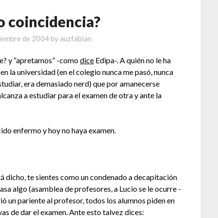
 o coincidencia?
tiembre de 2004
by
auzfabian
te? y “apretamos” -como
dice
Edipa-. A quién no le ha
 en la universidad (en el colegio nunca me pasó, nunca
studiar, era demasiado nerd) que por amanecerse
lcanza a estudiar para el examen de otra y ante la
ecido enfermo y hoy no haya examen.
stá dicho, te sientes como un condenado a decapitación
pasa algo (asamblea de profesores, a Lucio se le ocurre -
rió un pariente al profesor, todos los alumnos piden en
vas de dar el examen. Ante esto talvez dices: