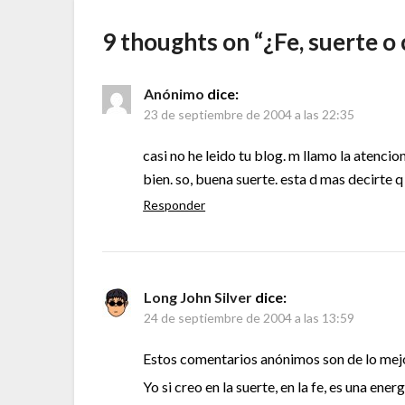
9 thoughts on “
¿Fe, suerte o
Anónimo
dice:
23 de septiembre de 2004 a las 22:35
casi no he leido tu blog. m llamo la atencion
bien. so, buena suerte. esta d mas decirte q
Responder
Long John Silver
dice:
24 de septiembre de 2004 a las 13:59
Estos comentarios anónimos son de lo mejo
Yo si creo en la suerte, en la fe, es una en