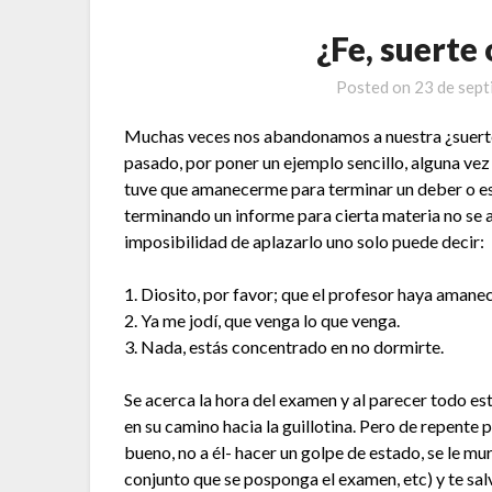
¿Fe, suerte
Posted on
23 de sep
Muchas veces nos abandonamos a nuestra ¿suer
pasado, por poner un ejemplo sencillo, alguna vez
tuve que amanecerme para terminar un deber o e
terminando un informe para cierta materia no se a
imposibilidad de aplazarlo uno solo puede decir:
1. Diosito, por favor; que el profesor haya aman
2. Ya me jodí, que venga lo que venga.
3. Nada, estás concentrado en no dormirte.
Se acerca la hora del examen y al parecer todo e
en su camino hacia la guillotina. Pero de repente 
bueno, no a él- hacer un golpe de estado, se le mu
conjunto que se posponga el examen, etc) y te sal