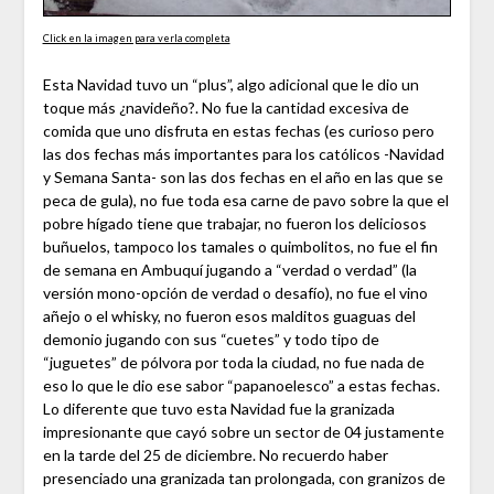
Click en la imagen para verla completa
Esta Navidad tuvo un “plus”, algo adicional que le dio un
toque más ¿navideño?. No fue la cantidad excesiva de
comida que uno disfruta en estas fechas (es curioso pero
las dos fechas más importantes para los católicos -Navidad
y Semana Santa- son las dos fechas en el año en las que se
peca de gula), no fue toda esa carne de pavo sobre la que el
pobre hígado tiene que trabajar, no fueron los deliciosos
buñuelos, tampoco los tamales o quimbolitos, no fue el fin
de semana en Ambuquí jugando a “verdad o verdad” (la
versión mono-opción de verdad o desafío), no fue el vino
añejo o el whisky, no fueron esos malditos guaguas del
demonio jugando con sus “cuetes” y todo tipo de
“juguetes” de pólvora por toda la ciudad, no fue nada de
eso lo que le dio ese sabor “papanoelesco” a estas fechas.
Lo diferente que tuvo esta Navidad fue la granizada
impresionante que cayó sobre un sector de 04 justamente
en la tarde del 25 de diciembre. No recuerdo haber
presenciado una granizada tan prolongada, con granizos de