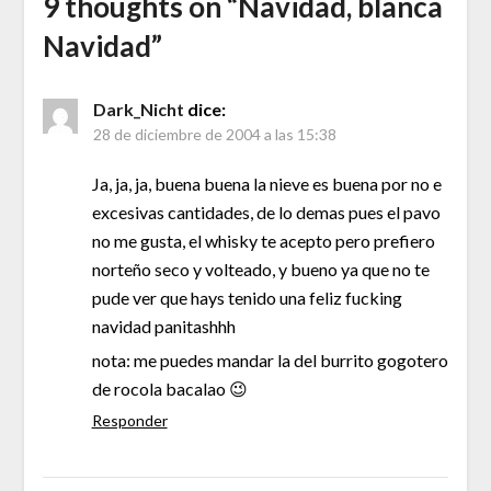
9 thoughts on “
Navidad, blanca
Navidad
”
Dark_Nicht
dice:
28 de diciembre de 2004 a las 15:38
Ja, ja, ja, buena buena la nieve es buena por no e
excesivas cantidades, de lo demas pues el pavo
no me gusta, el whisky te acepto pero prefiero
norteño seco y volteado, y bueno ya que no te
pude ver que hays tenido una feliz fucking
navidad panitashhh
nota: me puedes mandar la del burrito gogotero
de rocola bacalao 😉
Responder