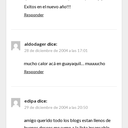
Exitos en el nuevo año!!!
Responder
aldodager
dice:
28 de diciembre de 2004 a las 17:01
mucho calor acá en guayaquil… muuuucho
Responder
edipa
dice:
29 de diciembre de 2004 a las 20:50
amigo querido todo los blogs estan llenos de
buenos deseos me sumo a la lista incansable …