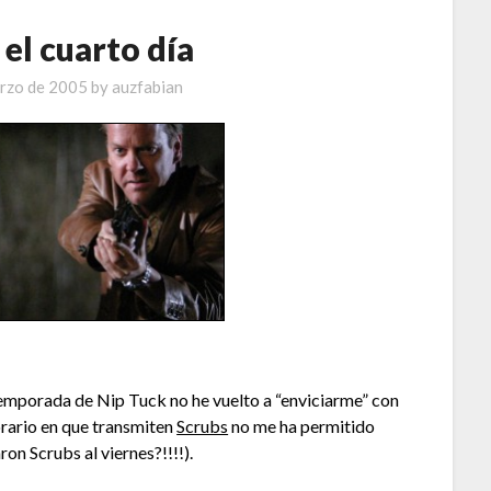
 el cuarto día
arzo de 2005
by
auzfabian
temporada de Nip Tuck no he vuelto a “enviciarme” con
orario en que transmiten
Scrubs
no me ha permitido
on Scrubs al viernes?!!!!).