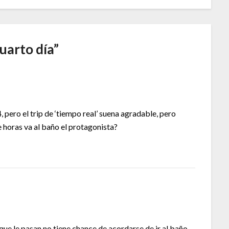
cuarto día
”
 pero el trip de ‘tiempo real’ suena agradable, pero
 horas va al baño el protagonista?
ue le pasan no tiene chance de acordarse de ir al baño.