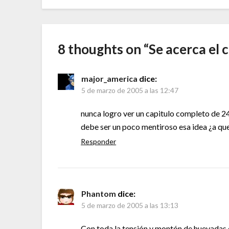
8 thoughts on “
Se acerca el 
major_america
dice:
5 de marzo de 2005 a las 12:47
nunca logro ver un capitulo completo de 24,
debe ser un poco mentiroso esa idea ¿a que
Responder
Phantom
dice:
5 de marzo de 2005 a las 13:13
Con toda la tensión y montón de huevadas q