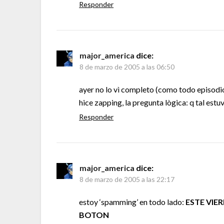
Responder
major_america
dice:
8 de marzo de 2005 a las 06:50
ayer no lo vì completo (como todo episodio
hice zapping, la pregunta lògica: q tal estu
Responder
major_america
dice:
8 de marzo de 2005 a las 22:17
estoy ‘spamming’ en todo lado:
ESTE VIER
BOTON