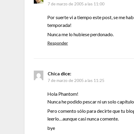
7 de marzo de 2005 a las 11:00
Por suerte vi a tiempo este post, se me ha
temporada!
Nunca me lo hubiese perdonado.
Responder
Chica
dice:
7 de marzo de 2005 a las 11:25
Hola Phantom!
Nunca he podido pescar ni un solo capítulo 
Pero comento sólo para decirte que tu blo
leerlo…aunque casi nunca comente.
bye