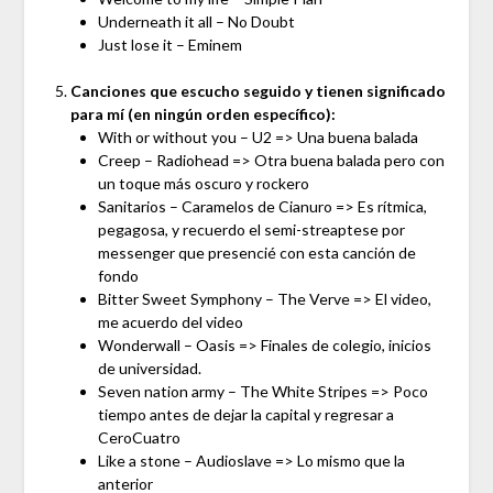
Underneath it all – No Doubt
Just lose it – Eminem
Canciones que escucho seguido y tienen significado
para mí (en ningún orden específico):
With or without you – U2 => Una buena balada
Creep – Radiohead => Otra buena balada pero con
un toque más oscuro y rockero
Sanitarios – Caramelos de Cianuro => Es rítmica,
pegagosa, y recuerdo el semi-streaptese por
messenger que presencié con esta canción de
fondo
Bitter Sweet Symphony – The Verve => El video,
me acuerdo del video
Wonderwall – Oasis => Finales de colegio, inicios
de universidad.
Seven nation army – The White Stripes => Poco
tiempo antes de dejar la capital y regresar a
CeroCuatro
Like a stone – Audioslave => Lo mismo que la
anterior