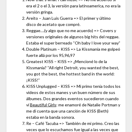
era el 2 o el 3, la versión para latinoamerica, no era la
versión gringa.
Areíto – Juan Luis Guerra => El primer y último
disco de acetato que compré.
Reggae….(y algo que no me acuerdo) => Covers y
versiones originales de algunos big hits del reggae.
Estaba el super berreado “Oh baby I love your way”
Double Platinum – KISS => La Kissmania me golpeó
fuerte allá por los 95,96,97
Greatest KISS – KISS => ¿Mencioné lo de la
Kissmania? “All right Detroit, you wanted the best,
you got the best, the hottest band in the world:
¡KISS!”
KISS Unplugged – KISS => Mi primo tenía todos los
videos de estos manes y un buen número de sus
álbumes. Dos grandes eventos sucedieron cuando
ví
Beautiful Girls
: me enamoré de Natalie Portman y
me dí cuenta que una canción de KISS (Beth)
estaba en la banda sonora.
Re – Café Tacuba => También de mi primo. Creo las
veces que lo escuchamos fue igual a las veces que