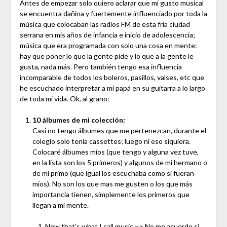
Antes de empezar solo quiero aclarar que mi gusto musical
se encuentra dañina y fuertemente influenciado por toda la
música que colocaban las radios FM de esta fría ciudad
serrana en mis años de infancia e inicio de adolescencia;
música que era programada con solo una cosa en mente:
hay que poner lo que la gente pide y lo que a la gente le
gusta, nada más. Pero también tengo esa influencia
incomparable de todos los boleros, pasillos, valses, etc que
he escuchado interpretar a mi papá en su guitarra a lo largo
de toda mi vida. Ok, al grano:
10 álbumes de mi colección:
Casi no tengo álbumes que me pertenezcan, durante el
colegio solo tenía cassettes; luego ni eso siquiera.
Colocaré álbumes míos (que tengo y alguna vez tuve,
en la lista son los 5 primeros) y algunos de mi hermano o
de mi primo (que igual los escuchaba como si fueran
míos). No son los que mas me gusten o los que más
importancia tienen, simplemente los primeros que
llegan a mi mente.
Now that’s what I call music => No me acuerdo si