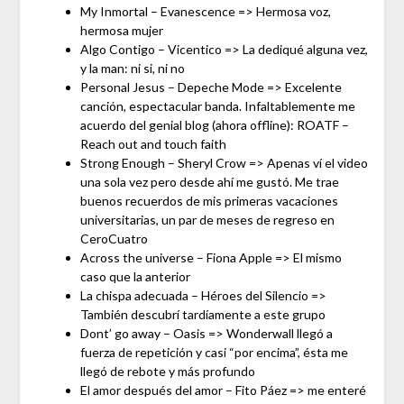
My Inmortal – Evanescence => Hermosa voz,
hermosa mujer
Algo Contigo – Vicentico => La dediqué alguna vez,
y la man: ni si, ni no
Personal Jesus – Depeche Mode => Excelente
canción, espectacular banda. Infaltablemente me
acuerdo del genial blog (ahora offline): ROATF –
Reach out and touch faith
Strong Enough – Sheryl Crow => Apenas ví el video
una sola vez pero desde ahí me gustó. Me trae
buenos recuerdos de mis primeras vacaciones
universitarias, un par de meses de regreso en
CeroCuatro
Across the universe – Fiona Apple => El mismo
caso que la anterior
La chispa adecuada – Héroes del Silencio =>
También descubrí tardíamente a este grupo
Dont’ go away – Oasis => Wonderwall llegó a
fuerza de repetición y casi “por encima”, ésta me
llegó de rebote y más profundo
El amor después del amor – Fito Páez => me enteré