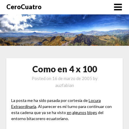
CeroCuatro
Como en 4 x 100
Posted on
16 de marzo de 2005
by
auzfabian
La posta me ha sido pasada por cortesía de
Locura
Extraordinaria
. Al parecer es mi turno para continuar con
esta cadena que ya se ha visto
en
algunos
blogs
del
entorno bitacorero ecuatoriano.