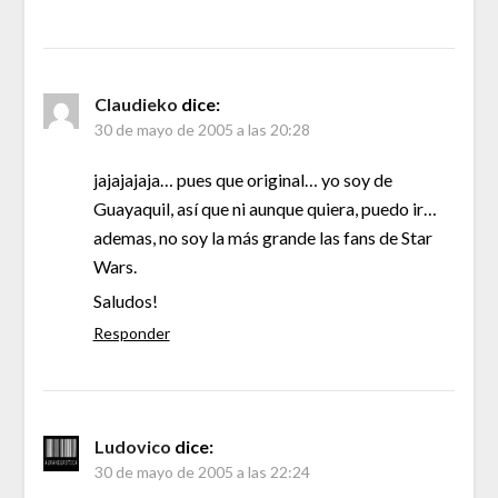
Claudieko
dice:
30 de mayo de 2005 a las 20:28
jajajajaja… pues que original… yo soy de
Guayaquil, así que ni aunque quiera, puedo ir…
ademas, no soy la más grande las fans de Star
Wars.
Saludos!
Responder
Ludovico
dice:
30 de mayo de 2005 a las 22:24