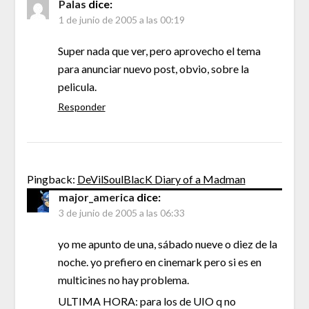
Palas
dice:
1 de junio de 2005 a las 00:19
Super nada que ver, pero aprovecho el tema
para anunciar nuevo post, obvio, sobre la
pelicula.
Responder
Pingback:
DeVilSoulBlacK Diary of a Madman
major_america
dice:
3 de junio de 2005 a las 06:33
yo me apunto de una, sábado nueve o diez de la
noche. yo prefiero en cinemark pero si es en
multicines no hay problema.
ULTIMA HORA: para los de UIO q no