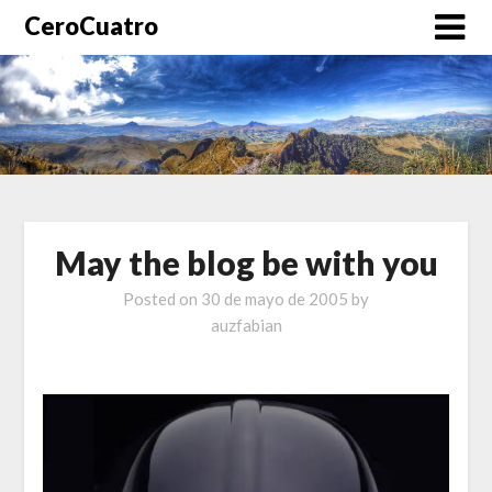
CeroCuatro
May the blog be with you
Posted on
30 de mayo de 2005
by
auzfabian