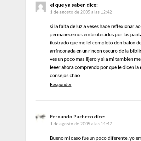
el que ya saben
dice:
1 de agosto de 2005 a las 12:42
si la falta de luz a veses hace reflexionar
permanecemos embrutecidos por las pantall
ilustrado que me lei completo don balon de
arrinconada en un rincon oscuro de la bibli
ves un poco mas lijero y si a mi tambien m
leeer ahora comprendo por que le dicen la 
consejos chao
Responder
Fernando Pacheco
dice:
1 de agosto de 2005 a las 14:47
Bueno mi caso fue un poco diferente, yo em