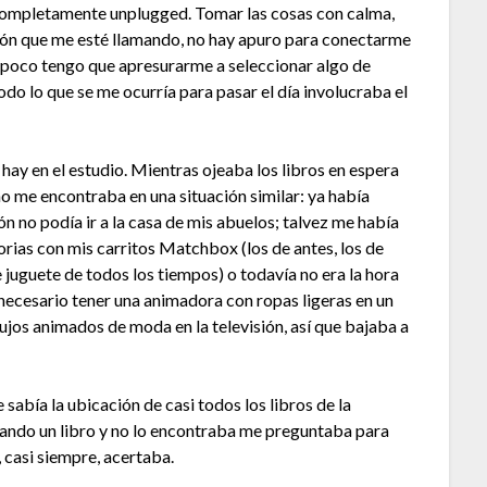
completamente unplugged. Tomar las cosas con calma,
ión que me esté llamando, no hay apuro para conectarme
ampoco tengo que apresurarme a seleccionar algo de
do lo que se me ocurría para pasar el día involucraba el
y en el estudio. Mientras ojeaba los libros en espera
 me encontraba en una situación similar: ya había
n no podía ir a la casa de mis abuelos; talvez me había
rias con mis carritos Matchbox (los de antes, los de
 de juguete de todos los tiempos) o todavía no era la hora
a necesario tener una animadora con ropas ligeras en un
ujos animados de moda en la televisión, así que bajaba a
abía la ubicación de casi todos los libros de la
cando un libro y no lo encontraba me preguntaba para
, casi siempre, acertaba.