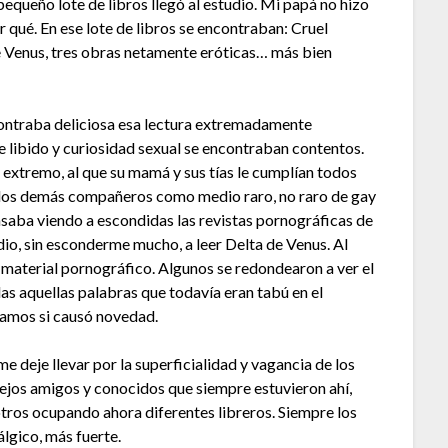
equeño lote de libros llegó al estudio. Mi papá no hizo
 qué. En ese lote de libros se encontraban: Cruel
e Venus, tres obras netamente eróticas… más bien
contraba deliciosa esa lectura extremadamente
 libido y curiosidad sexual se encontraban contentos.
xtremo, al que su mamá y sus tías le cumplían todos
los demás compañeros como medio raro, no raro de gay
asaba viendo a escondidas las revistas pornográficas de
dio, sin esconderme mucho, a leer Delta de Venus. Al
 material pornográfico. Algunos se redondearon a ver el
das aquellas palabras que todavía eran tabú en el
bamos si causó novedad.
deje llevar por la superficialidad y vagancia de los
iejos amigos y conocidos que siempre estuvieron ahí,
otros ocupando ahora diferentes libreros. Siempre los
lgico, más fuerte.