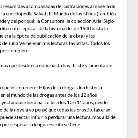
ones resumidas acompañadas de ilustraciones a manera de
; la enciclopedia Salvat; El Mundo de los Niños (también
de y del por qué; la Consultora; la colección Ariel Siglo
 diferentes épocas de la historia desde 1900 hasta la
ue era la época de publicación de la obra) y las
 de Julio Verne eran mis lecturas favoritas. Todos los
a por completo.
 más que desde esa edad hasta hoy: triste y lamentable
 que leí completo: Hijos de la droga. Una historia
en el mundo de las drogas antes de los 12 años
nyectándose heroína. Lo leí a los 10 u 11 años, desde
 de la novela yo pensé que todas las prostitutas eran
uede afectar, influir o perdurar una lectura, más allá de
por respetar la lengua escrita se tiene.