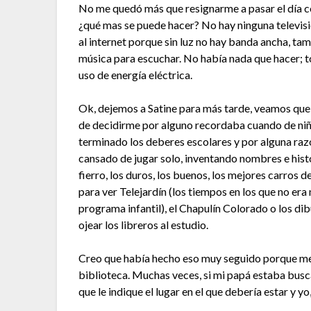
No me quedó más que resignarme a pasar el día 
¿qué mas se puede hacer? No hay ninguna televis
al internet porque sin luz no hay banda ancha, t
música para escuchar. No había nada que hacer; to
uso de energía eléctrica.
Ok, dejemos a Satine para más tarde, veamos que ha
de decidirme por alguno recordaba cuando de niño
terminado los deberes escolares y por alguna razó
cansado de jugar solo, inventando nombres e histo
fierro, los duros, los buenos, los mejores carros
para ver Telejardín (los tiempos en los que no er
programa infantil), el Chapulín Colorado o los dib
ojear los libreros al estudio.
Creo que había hecho eso muy seguido porque me s
biblioteca. Muchas veces, si mi papá estaba bus
que le indique el lugar en el que debería estar y yo