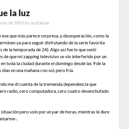
ue la luz
osto de 2005
by
auzfabian
e ese que más parece sorpresa, y desesperación, como la
erminen ya para seguir disfrutando de la serie favorita
s de la temporada de 24). Algo así fue lo que sentí
s de que mi zapping televisivo se vio interferido por un
 en toda la ciudad durante el domingo desde las 9 de la
 días en una mañana con sol, pero fría.
cuando me di cuenta de la tremenda dependencia que
, cero radio, cero computadora, cero cuatro desenchufado
 situación pero solo por un par de horas, mientras le dure
untarme-.