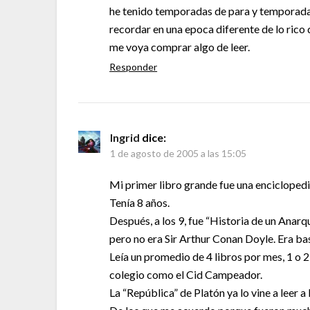
he tenido temporadas de para y temporadas
recordar en una epoca diferente de lo ric
me voya comprar algo de leer.
Responder
Ingrid
dice:
1 de agosto de 2005 a las 15:05
Mi primer libro grande fue una enciclopedi
Tenía 8 años.
Después, a los 9, fue “Historia de un Anarq
pero no era Sir Arthur Conan Doyle. Era bas
Leía un promedio de 4 libros por mes, 1 o 2
colegio como el Cid Campeador.
La “República” de Platón ya lo vine a leer a 