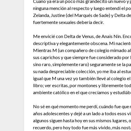
Cuano ya era un poco más grandecito un nuevo y p
ninguna mención al respecto y luego entendí el por
Zelanda, Justine (del Marqués de Sade) y Delta d
fuertemente sexuales debería decir.
Me envicié con Delta de Venus, de Anais Nin. En
descriptiva y elegantemente obscena. Mi naciente
Mientras M (un compañero de colegio mimado al e
sus caprichos y que siempre fue considerado por 
sino raro, simplemente raro) seguramente se la p
su nada despreciable colección, yo me iba al estu
igual que M una vez yo también llevé al colegio el
libro; ver escritas, por montones y libremente to
ambiente católico en el que crecíamos y estudiá
No sé en qué momento me perdí, cuándo fue que me 
años adolescentes y dejé a un lado a todos esos v
algunos siguen hasta hoy en sus mismos lugares, 
recuerdo, pero hoy todo fue más vívido, más nostá