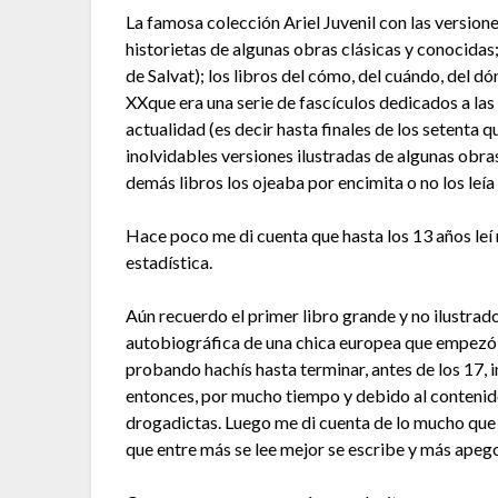
La famosa colección Ariel Juvenil con las versi
historietas de algunas obras clásicas y conocidas
de Salvat); los libros del cómo, del cuándo, del dón
XXque era una serie de fascículos dedicados a las
actualidad (es decir hasta finales de los setenta q
inolvidables versiones ilustradas de algunas obras
demás libros los ojeaba por encimita o no los leí
Hace poco me di cuenta que hasta los 13 años leí
estadística.
Aún recuerdo el primer libro grande y no ilustrado
autobiográfica de una chica europea que empezó 
probando hachís hasta terminar, antes de los 17, i
entonces, por mucho tiempo y debido al contenido
drogadictas. Luego me di cuenta de lo mucho que p
que entre más se lee mejor se escribe y más apego 