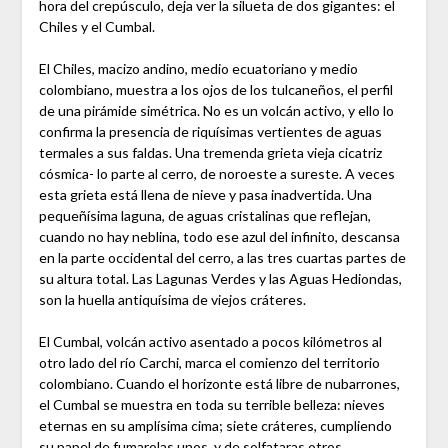
hora del crepúsculo, deja ver la silueta de dos gigantes: el
Chiles y el Cumbal.
El Chiles, macizo andino, medio ecuatoriano y medio
colombiano, muestra a los ojos de los tulcaneños, el perfil
de una pirámide simétrica. No es un volcán activo, y ello lo
confirma la presencia de riquísimas vertientes de aguas
termales a sus faldas. Una tremenda grieta vieja cicatriz
cósmica- lo parte al cerro, de noroeste a sureste. A veces
esta grieta está llena de nieve y pasa inadvertida. Una
pequeñísima laguna, de aguas cristalinas que reflejan,
cuando no hay neblina, todo ese azul del infinito, descansa
en la parte occidental del cerro, a las tres cuartas partes de
su altura total. Las Lagunas Verdes y las Aguas Hediondas,
son la huella antiquísima de viejos cráteres.
El Cumbal, volcán activo asentado a pocos kilómetros al
otro lado del río Carchi, marca el comienzo del territorio
colombiano. Cuando el horizonte está libre de nubarrones,
el Cumbal se muestra en toda su terrible belleza: nieves
eternas en su amplísima cima; siete cráteres, cumpliendo
su papel de fumarolas unos, y de solfataras otros,