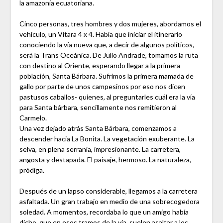
la amazonía ecuatoriana.
Cinco personas, tres hombres y dos mujeres, abordamos el
vehículo, un Vitara 4 x 4. Había que iniciar el itinerario
conociendo la vía nueva que, a decir de algunos políticos,
será la Trans Oceánica. De Julio Andrade, tomamos la ruta
con destino al Oriente, esperando llegar a la primera
población, Santa Bárbara. Sufrimos la primera mamada de
gallo por parte de unos campesinos por eso nos dicen
pastusos caballos- quienes, al preguntarles cuál era la vía
para Santa bárbara, sencillamente nos remitieron al
Carmelo.
Una vez dejado atrás Santa Bárbara, comenzamos a
descender hacia La Bonita. La vegetación exuberante. La
selva, en plena serranía, impresionante. La carretera,
angosta y destapada. El paisaje, hermoso. La naturaleza,
pródiga.
Después de un lapso considerable, llegamos a la carretera
asfaltada. Un gran trabajo en medio de una sobrecogedora
soledad. A momentos, recordaba lo que un amigo había
dicho, que en esos tramos de la vía, suelen asaltar a los