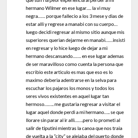
hermano Wilmer en ese lugar…. la vi muy
negra…… porque fallecio a los 3 mese y dias de
estar alli y regrese a manabi con su cuerpo…
luego decidi regresar al mismo sitio aunque mis
superiores querian dejarme en manabi……insisti
en regresar y lo hice luego de dejar a mi
hermano descansando……. en ese lugar ademas
de ser maravilloso como cuenta la persona que
escribio este articulo es mas que eso es lo
maximo deberia adentrarse en la selva para
escuchar los pajaros los monos y todos los
seres vivos existentes en aquel lugar tan
hermoso…….. me gustaria regresar a visitar el
lugar aquel donde perdi a mi hermano….. se que
llorare sin parar al ir alli…….pero lo prometi al
salir de tiputini mientras la canoa que nos traia
de vuelta a la “city” se alejaba del puerto donde