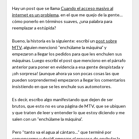
Hay un post que se llama
Cuando el acceso masivo al
internet es un problema
, en el que me quejo de la gente…
cómo ponerlo en términos suaves, ¿una palabra para
reemplazar a estúpida?
Bueno, la historia es la siguiente: escribí un
post sobre
MTV
, alguien mencionó “enchúlame la máquina” y
empezaron a llegar los pedidos para que les enchulen sus
máquinas. Luego escribí el post que menciono en el párrafo
anterior para poner en evidencia a esa gente despistada y
¡oh sorpresa! (aunque ahora ya son pocas cosas las que
pueden sorprenderme) empezaron a llegar los comentarios
insistiendo en que se les enchule sus automotores.
Es decir, escribo algo manifestando que dejen de ser
brutos, que esto no es una página de MTV, que se ubiquen
y que traten de leer y entender lo que estoy diciendo y me
salen con un “enchúlame la máquina”.
Pero “tanto va el agua al cántaro…” que terminé por
convencerme y decidí empezar el proceso de enchular la