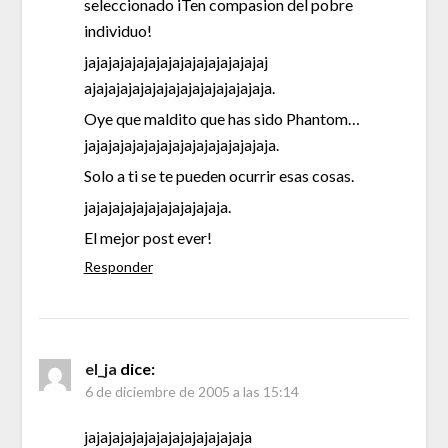
seleccionado iTen compasion del pobre
individuo!
jajajajajajajajajajajajajajajaj
ajajajajajajajajajajajajajajaja.
Oye que maldito que has sido Phantom…
jajajajajajajajajajajajajajajaja.
Solo a ti se te pueden ocurrir esas cosas.
jajajajajajajajajajajaja.
El mejor post ever!
Responder
el_ja
dice:
6 de diciembre de 2005 a las 15:14
jajajajajajajajajajajajajaja