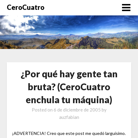
CeroCuatro
¿Por qué hay gente tan
bruta? (CeroCuatro
enchula tu máquina)
Posted on
6 de diciembre de 2005
by
auzfabian
¡ADVERTENCIA! Creo que este post me quedó larguísimo.