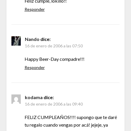
Feliz cumple, lokillo!!
Responder
Nando
dice:
16 de enero de 2006 a las 07:50
Happy Beer-Day compadre!!!
Responder
kodama
dice:
16 de enero de 2006 a las 09:40
FELIZ CUMPLEAÑOS!!!! supongo que te daré
tu regalo cuando vengas por acá! jejeje, ya