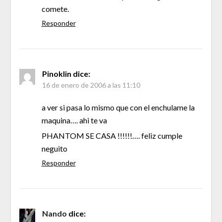
comete.
Responder
Pinoklin
dice:
16 de enero de 2006 a las 11:10
a ver si pasa lo mismo que con el enchulame la
maquina…. ahi te va
PHANTOM SE CASA !!!!!!…. feliz cumple
neguito
Responder
Nando
dice: