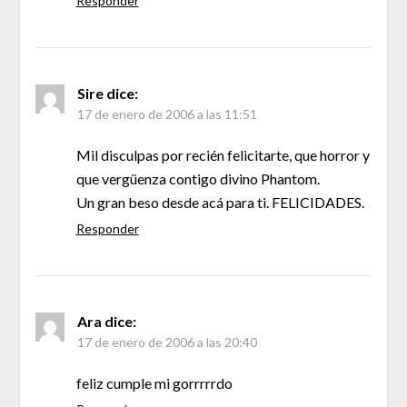
Responder
Sire
dice:
17 de enero de 2006 a las 11:51
Mil disculpas por recién felicitarte, que horror y
que vergüenza contigo divino Phantom.
Un gran beso desde acá para ti. FELICIDADES.
Responder
Ara
dice:
17 de enero de 2006 a las 20:40
feliz cumple mi gorrrrrdo