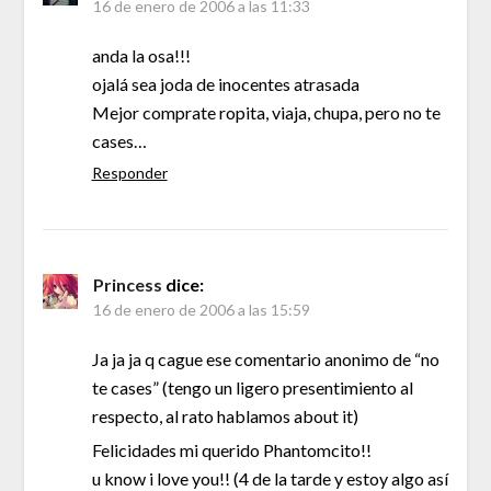
16 de enero de 2006 a las 11:33
anda la osa!!!
ojalá sea joda de inocentes atrasada
Mejor comprate ropita, viaja, chupa, pero no te
cases…
Responder
Princess
dice:
16 de enero de 2006 a las 15:59
Ja ja ja q cague ese comentario anonimo de “no
te cases” (tengo un ligero presentimiento al
respecto, al rato hablamos about it)
Felicidades mi querido Phantomcito!!
u know i love you!! (4 de la tarde y estoy algo así