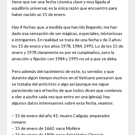
tiene que ser una fecha cósmica clave y muy ligada al
equilibrio universal, es la única razón que encuentro para
haber nacido un 15 de enero.
Hay 4 fechas que, a medida que han ido llegando, me han
dado esa sensación de ser mágicas, especiales, misteriosas
e intrigantes. En realidad se trata de una fecha y de 3 años:
los 15 de enero y los años 1978, 1984, 1995. Lo de los 15 de
enero y 1978 claramente es por mi cumpleaños, pero la
atracción y fijación con 1984 y 1995 no sé a que se deba.
Pero además del nacimiento de este, su servidor, y que
durante algún tiempo muchos en el Vaticano pensaron que
se trataba del anticristo o algo así (aunque me sigue
pareciendo raro el hecho de que todos dicen que comienzo
a oler a azufre cada vez que entro en una iglesia), hay
algunos datos interesantes sobre esta fecha, veamos:
– 15 de enero del año 41: muere Calígula, emperador
romano
– 15 de enero de 1662: nace Molière
– 15 de enero de 1906: nace Aristóteles Onassis