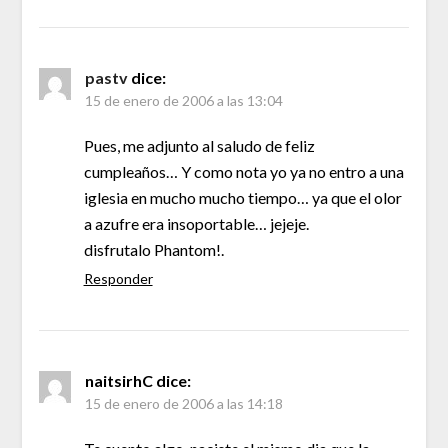
pastv
dice:
15 de enero de 2006 a las 13:04
Pues, me adjunto al saludo de feliz
cumpleaños… Y como nota yo ya no entro a una
iglesia en mucho mucho tiempo… ya que el olor
a azufre era insoportable… jejeje.
disfrutalo Phantom!.
Responder
naitsirhC
dice:
15 de enero de 2006 a las 14:18