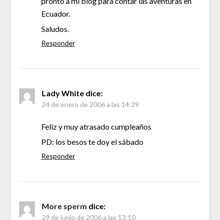
pronto a mi blog para contar las aventuras en
Ecuador.
Saludos.
Responder
Lady White
dice:
24 de enero de 2006 a las 14:29
Feliz y muy atrasado cumpleaños
PD: los besos te doy el sábado
Responder
More sperm
dice:
29 de junio de 2006 a las 13:10