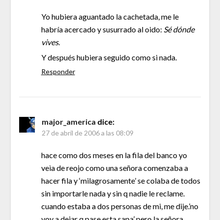
Yo hubiera aguantado la cachetada, me le
habría acercado y susurrado al oido:
Sé dónde
vives
.
Y después hubiera seguido como si nada.
Responder
major_america
dice:
27 de abril de 2006 a las 08:09
hace como dos meses en la fila del banco yo
veìa de reojo como una señora comenzaba a
hacer fila y ‘milagrosamente’ se colaba de todos
sin importarle nada y sin q nadie le reclame.
cuando estaba a dos personas de mi, me dije.’no
voy a dejar q pase esta sapa’ pero la señora