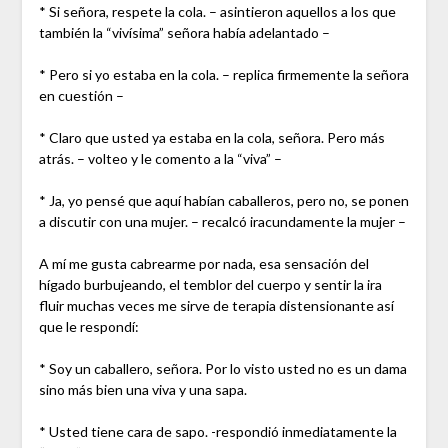
* Si señora, respete la cola. – asintieron aquellos a los que
también la “vivísima” señora había adelantado –
* Pero si yo estaba en la cola. – replica firmemente la señora
en cuestión –
* Claro que usted ya estaba en la cola, señora. Pero más
atrás. – volteo y le comento a la “viva” –
* Ja, yo pensé que aquí habían caballeros, pero no, se ponen
a discutir con una mujer. – recalcó iracundamente la mujer –
A mí me gusta cabrearme por nada, esa sensación del
hígado burbujeando, el temblor del cuerpo y sentir la ira
fluir muchas veces me sirve de terapia distensionante así
que le respondí:
* Soy un caballero, señora. Por lo visto usted no es un dama
sino más bien una viva y una sapa.
* Usted tiene cara de sapo. -respondió inmediatamente la