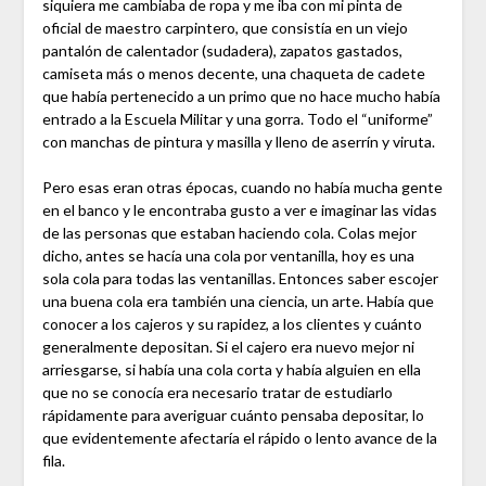
siquiera me cambiaba de ropa y me iba con mi pinta de
oficial de maestro carpintero, que consistía en un viejo
pantalón de calentador (sudadera), zapatos gastados,
camiseta más o menos decente, una chaqueta de cadete
que había pertenecido a un primo que no hace mucho había
entrado a la Escuela Militar y una gorra. Todo el “uniforme”
con manchas de pintura y masilla y lleno de aserrín y viruta.
Pero esas eran otras épocas, cuando no había mucha gente
en el banco y le encontraba gusto a ver e imaginar las vidas
de las personas que estaban haciendo cola. Colas mejor
dicho, antes se hacía una cola por ventanilla, hoy es una
sola cola para todas las ventanillas. Entonces saber escojer
una buena cola era también una ciencia, un arte. Había que
conocer a los cajeros y su rapidez, a los clientes y cuánto
generalmente depositan. Si el cajero era nuevo mejor ni
arriesgarse, si había una cola corta y había alguien en ella
que no se conocía era necesario tratar de estudiarlo
rápidamente para averiguar cuánto pensaba depositar, lo
que evidentemente afectaría el rápido o lento avance de la
fila.