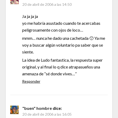
20 de abril de 2006 a las 14:50
Ja ja ja ja
yo me habría asustado cuando te acercabas
peligrosamente con ojos de loco…
mmm… nunca he dado una cachetada 🙁 Ya me
voy a buscar algún voluntario pa saber que se
siente.
La idea de Ludo fantastica, la respuesta super
original, y al final lo q dice atrapasueños una
amenaza de “sé donde vives…”
Responder
"buen" hombre
dice:
20 de abril de 2006 a las 16:05