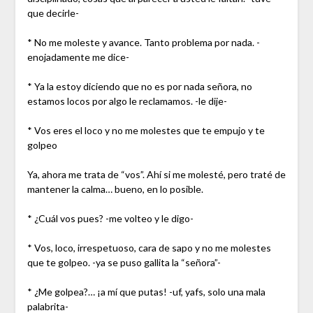
que decirle-
* No me moleste y avance. Tanto problema por nada. -
enojadamente me dice-
* Ya la estoy diciendo que no es por nada señora, no
estamos locos por algo le reclamamos. -le dije-
* Vos eres el loco y no me molestes que te empujo y te
golpeo
Ya, ahora me trata de “vos”. Ahí si me molesté, pero traté de
mantener la calma… bueno, en lo posible.
* ¿Cuál vos pues? -me volteo y le digo-
* Vos, loco, irrespetuoso, cara de sapo y no me molestes
que te golpeo. -ya se puso gallita la “señora”-
* ¿Me golpea?… ¡a mí que putas! -uf, yafs, solo una mala
palabrita-