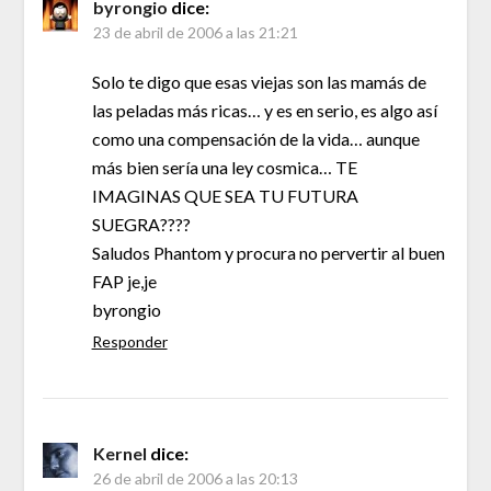
byrongio
dice:
23 de abril de 2006 a las 21:21
Solo te digo que esas viejas son las mamás de
las peladas más ricas… y es en serio, es algo así
como una compensación de la vida… aunque
más bien sería una ley cosmica… TE
IMAGINAS QUE SEA TU FUTURA
SUEGRA????
Saludos Phantom y procura no pervertir al buen
FAP je,je
byrongio
Responder
Kernel
dice:
26 de abril de 2006 a las 20:13