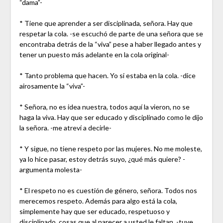
“dama”-
* Tiene que aprender a ser disciplinada, señora. Hay que
respetar la cola. -se escuchó de parte de una señora que se
encontraba detrás de la “viva” pese a haber llegado antes y
tener un puesto más adelante en la cola original-
* Tanto problema que hacen. Yo si estaba en la cola. -dice
airosamente la “viva”-
* Señora, no es idea nuestra, todos aquí la vieron, no se
haga la viva. Hay que ser educado y disciplinado como le dijo
la señora. -me atreví a decirle-
* Y sigue, no tiene respeto por las mujeres. No me moleste,
ya lo hice pasar, estoy detrás suyo, ¿qué más quiere? -
argumenta molesta-
* El respeto no es cuestión de género, señora. Todos nos
merecemos respeto. Además para algo está la cola,
simplemente hay que ser educado, respetuoso y
disciplinado, cosas que al parecer a usted le faltan. -tuve