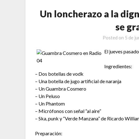
Un loncherazo a la di
se gr
Posted on
5 de j
El jueves pasad
Ingredientes:
– Dos botellas de vodk
– Una botella de jugo artificial de naranja
– Un Guambra Cosmero
– Un Peluso
– Un Phantom
– Micrófonos con señal “al aire”
– Ska, punk y “Verde Manzana” de Ricardo Willia
Preparación: