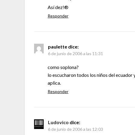
Así dez!®
Responder
paulette
dice:
6 de junio de 2006 a las 11:31
como soplona?
lo escucharon todos los niños del ecuador 
aplica.
Responder
Ludovico
dice:
6 de junio de 2006 a las 12:03