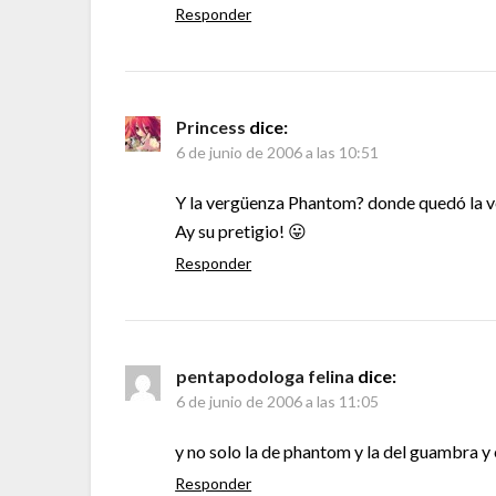
Responder
Princess
dice:
6 de junio de 2006 a las 10:51
Y la vergüenza Phantom? donde quedó la 
Ay su pretigio! 😛
Responder
pentapodologa felina
dice:
6 de junio de 2006 a las 11:05
y no solo la de phantom y la del guambra y 
Responder