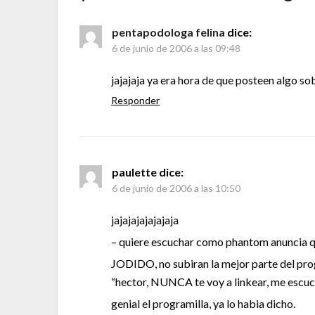
pentapodologa felina
dice:
6 de junio de 2006 a las 09:48
jajajaja ya era hora de que posteen algo s
Responder
paulette
dice:
6 de junio de 2006 a las 10:50
jajajajajajajaja
– quiere escuchar como phantom anuncia q
JODIDO, no subiran la mejor parte del pro
“hector, NUNCA te voy a linkear, me e
genial el programilla, ya lo habia dicho.