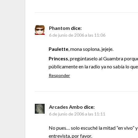
Phantom
dice:
6 de junio de 2006 a las 11:06
Paulette
, mona soplona, jejeje.
Princess
, pregúntaselo al Guambra porqu
públicamente en la radio ya no sabía lo qu
Responder
Arcades Ambo
dice:
6 de junio de 2006 a las 11:11
No pues… solo escuché la mitad “en vivo” y
entrevista, por favor.