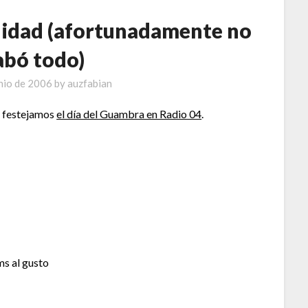
gnidad (afortunadamente no
abó todo)
unio de 2006
by
auzfabian
o festejamos
el día del Guambra en Radio 04
.
ms al gusto