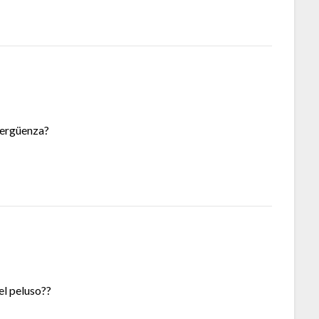
vergüenza?
el peluso??