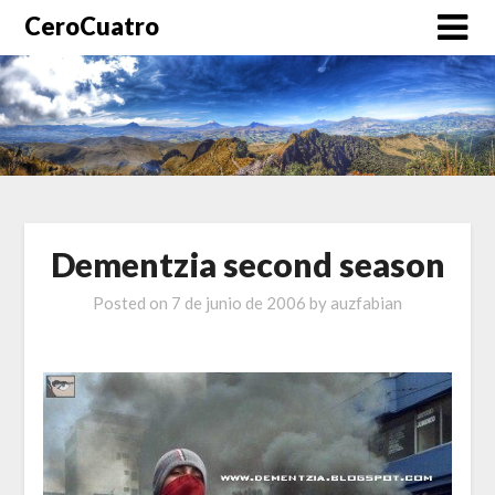
CeroCuatro
Dementzia second season
Posted on
7 de junio de 2006
by
auzfabian