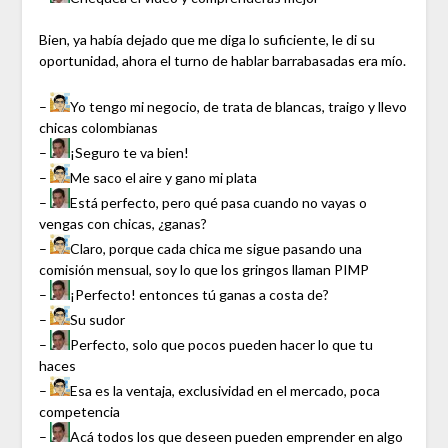
Bien, ya había dejado que me diga lo suficiente, le di su
oportunidad, ahora el turno de hablar barrabasadas era mío.
–
Yo tengo mi negocio, de trata de blancas, traigo y llevo
chicas colombianas
–
¡Seguro te va bien!
–
Me saco el aire y gano mi plata
–
Está perfecto, pero qué pasa cuando no vayas o
vengas con chicas, ¿ganas?
–
Claro, porque cada chica me sigue pasando una
comisión mensual, soy lo que los gringos llaman PIMP
–
¡Perfecto! entonces tú ganas a costa de?
–
Su sudor
–
Perfecto, solo que pocos pueden hacer lo que tu
haces
–
Esa es la ventaja, exclusividad en el mercado, poca
competencia
–
Acá todos los que deseen pueden emprender en algo