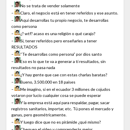
–
No se trata de vender solamente
–
Claro, el negocio está en tener referidos y ese asunto.
–
Aquí desarrollas tu propio negocio, te desarrollas
como persona
–
¿? wtf? acaso es una religión o qué carajo?
–
Si, tener referidos pero enseñarles a tener
RESULTADOS
–
“Te desarrollas como persona” por dios santo
–
Eso es lo que te va a generar a tí resultados, sin
resultados no pasa nada
–
¿Y hay gente que cae con estas charlas baratas?
–
Bueno, 3.500.000 en 18 paises
–
Me imagino, si en el ecuador 3 millones de cojudos
votaron por lucio cualquier cosa se puede esperar
–
Y la empresa está aqui para respaldar, pagar, sacar
registros sanitarios, importar, etc. Tú pones el mercado y
ganas, pero geométricamente.
–
Y luego dice que no es pirámide ¿qué mismo?
–
Chequea el video y comprenderás mejor