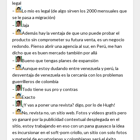
legal
–
Lo mío es legal (de algo sirven los 2000 mensuales que
se le pasa a migración)
–
Jaja
–
Además hay la ventaja de que uno puede probar el
producto sin comprometer su futura venta, es un negocio
redondo. Pienso abrir una agencia al sur, en Perú, me han
dicho que es buen mercado también por allá
–
Bueno que tengas planes de expansión
–
Aunque estoy dudando entre venezuela y perú, la
desventaja de venezuela es la cercanía con los problemas
guerrilleros de colombia
–
Todo tiene sus pro y contras
–
Exacto
–
¿Y vas a poner una revista? digo, por lo de Hugh!
–
No, revista no, un sitio web. Fotos y videos gratis pero
yo ganaré por la publicidad contextual desplegada en el
sitio, estoy trabajando en eso con un pana guayaco la idea
es incursionar en el soft-porn criollo, un sitio con solo fotos
y material de ecuatorianas y colombianas será el éxito