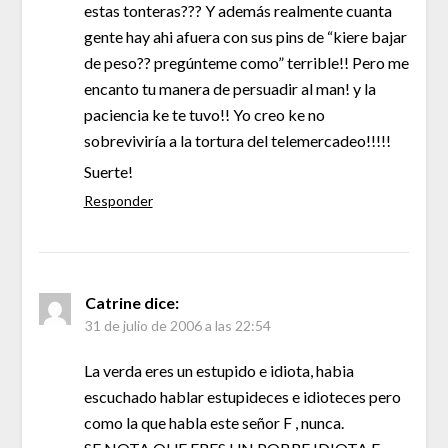
estas tonteras??? Y además realmente cuanta
gente hay ahi afuera con sus pins de “kiere bajar
de peso?? pregúnteme como” terrible!! Pero me
encanto tu manera de persuadir al man! y la
paciencia ke te tuvo!! Yo creo ke no
sobreviviría a la tortura del telemercadeo!!!!!
Suerte!
Responder
Catrine
dice:
31 de julio de 2006 a las 22:54
La verda eres un estupido e idiota, habia
escuchado hablar estupideces e idioteces pero
como la que habla este señor F , nunca.