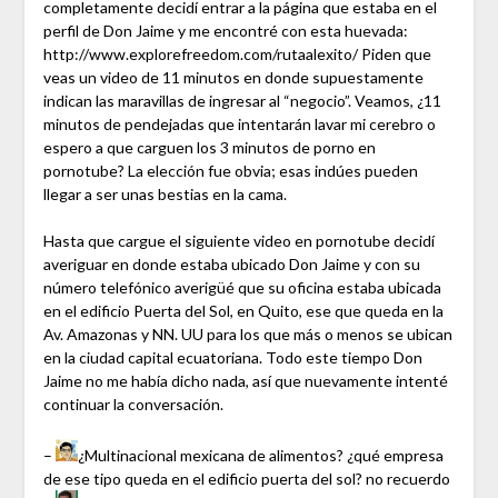
completamente decidí entrar a la página que estaba en el
perfil de Don Jaime y me encontré con esta huevada:
http://www.explorefreedom.com/rutaalexito/ Piden que
veas un video de 11 minutos en donde supuestamente
indican las maravillas de ingresar al “negocio”. Veamos, ¿11
minutos de pendejadas que intentarán lavar mi cerebro o
espero a que carguen los 3 minutos de porno en
pornotube? La elección fue obvia; esas indúes pueden
llegar a ser unas bestias en la cama.
Hasta que cargue el siguiente video en pornotube decidí
averiguar en donde estaba ubicado Don Jaime y con su
número telefónico averigüé que su oficina estaba ubicada
en el edificio Puerta del Sol, en Quito, ese que queda en la
Av. Amazonas y NN. UU para los que más o menos se ubican
en la ciudad capital ecuatoriana. Todo este tiempo Don
Jaime no me había dicho nada, así que nuevamente intenté
continuar la conversación.
–
¿Multinacional mexicana de alimentos? ¿qué empresa
de ese tipo queda en el edificio puerta del sol? no recuerdo