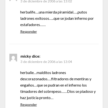
3 de diciembre de 2006 a las 13:02
herbalife….una mierda piramidal…..putos
ladrones exitosos…..que se jodan infierno por
estafadores……
Responder
micky
dice:
3 de diciembre de 2006 a las 13:04
herbalie…malditos ladrones
descorazonados….filtradores de mentiras y
engaños…que se pudran en el infierno los
timadores del sobrepeso……Dios se piadoso y
haz justicia pronto…
Responder