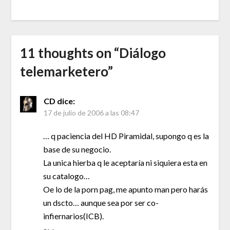
11 thoughts on “
Diálogo
telemarketero
”
CD
dice:
17 de julio de 2006 a las 08:47
… q paciencia del HD Piramidal, supongo q es la
base de su negocio.
La unica hierba q le aceptaría ni siquiera esta en
su catalogo…
Oe lo de la porn pag, me apunto man pero harás
un dscto… aunque sea por ser co-
infiernarios(ICB).