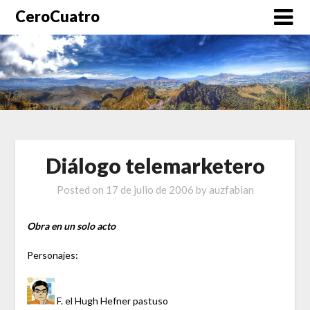
CeroCuatro
Diálogo telemarketero
Posted on
17 de julio de 2006
by
auzfabian
Obra en un solo acto
Personajes:
F. el Hugh Hefner pastuso