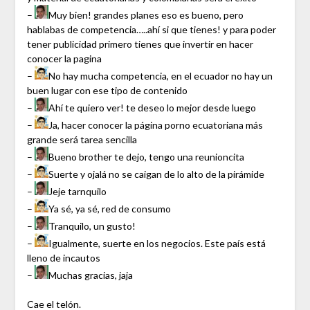
–
Muy bien! grandes planes eso es bueno, pero
hablabas de competencia…..ahí si que tienes! y para poder
tener publicidad primero tienes que invertir en hacer
conocer la pagina
–
No hay mucha competencia, en el ecuador no hay un
buen lugar con ese tipo de contenido
–
Ahí te quiero ver! te deseo lo mejor desde luego
–
Ja, hacer conocer la página porno ecuatoriana más
grande será tarea sencilla
–
Bueno brother te dejo, tengo una reunioncita
–
Suerte y ojalá no se caigan de lo alto de la pirámide
–
Jeje tarnquilo
–
Ya sé, ya sé, red de consumo
–
Tranquilo, un gusto!
–
Igualmente, suerte en los negocios. Este país está
lleno de incautos
–
Muchas gracias, jaja
Cae el telón.