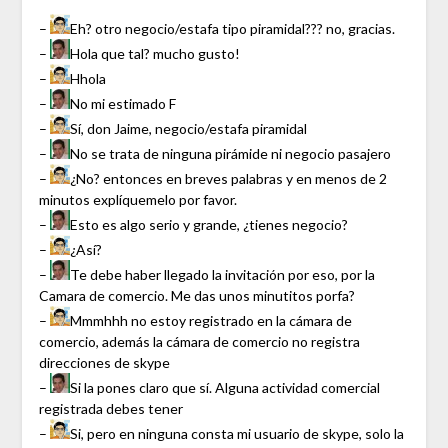
–
Eh? otro negocio/estafa tipo piramidal??? no, gracias.
–
Hola que tal? mucho gusto!
–
Hhola
–
No mi estimado F
–
Sí, don Jaime, negocio/estafa piramidal
–
No se trata de ninguna pirámide ni negocio pasajero
–
¿No? entonces en breves palabras y en menos de 2
minutos explíquemelo por favor.
–
Esto es algo serio y grande, ¿tienes negocio?
–
¿Así?
–
Te debe haber llegado la invitación por eso, por la
Camara de comercio. Me das unos minutitos porfa?
–
Mmmhhh no estoy registrado en la cámara de
comercio, además la cámara de comercio no registra
direcciones de skype
–
Si la pones claro que sí. Alguna actividad comercial
registrada debes tener
–
Si, pero en ninguna consta mi usuario de skype, solo la