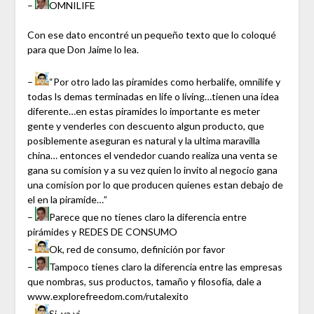
–
OMNILIFE
Con ese dato encontré un pequeño texto que lo coloqué
para que Don Jaime lo lea.
–
“Por otro lado las piramides como herbalife, omnilife y
todas ls demas terminadas en life o living…tienen una idea
diferente…en estas piramides lo importante es meter
gente y venderles con descuento algun producto, que
posiblemente aseguran es natural y la ultima maravilla
china… entonces el vendedor cuando realiza una venta se
gana su comision y a su vez quien lo invito al negocio gana
una comision por lo que producen quienes estan debajo de
el en la piramide…”
–
Parece que no tienes claro la diferencia entre
pirámides y REDES DE CONSUMO
–
Ok, red de consumo, definición por favor
–
Tampoco tienes claro la diferencia entre las empresas
que nombras, sus productos, tamaño y filosofía, dale a
www.explorefreedom.com/rutalexito
–
Si, ya vi