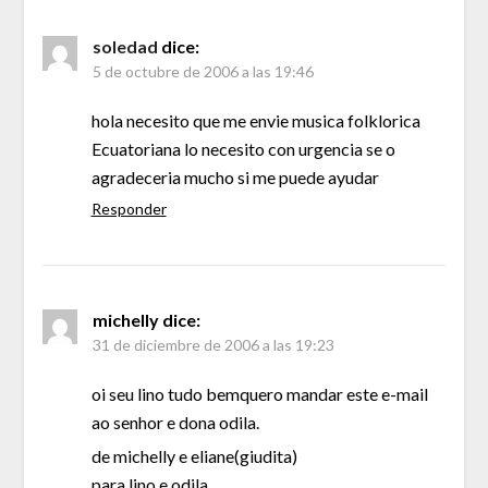
soledad
dice:
5 de octubre de 2006 a las 19:46
hola necesito que me envie musica folklorica
Ecuatoriana lo necesito con urgencia se o
agradeceria mucho si me puede ayudar
Responder
michelly
dice:
31 de diciembre de 2006 a las 19:23
oi seu lino tudo bemquero mandar este e-mail
ao senhor e dona odila.
de michelly e eliane(giudita)
para lino e odila