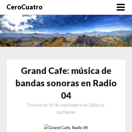
CeroCuatro
Grand Cafe: música de
bandas sonoras en Radio
04
Posted on
19 de septiembre de 2006
by
auzfabian