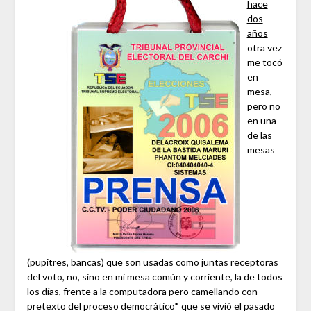
hace
dos
años
otra vez
me tocó
en
mesa,
pero no
en una
de las
mesas
(pupitres, bancas) que son usadas como juntas receptoras
del voto, no, sino en mi mesa común y corriente, la de todos
los días, frente a la computadora pero camellando con
pretexto del proceso democrático* que se vivió el pasado