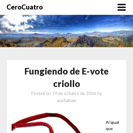
CeroCuatro
Fungiendo de E-vote
criollo
Posted on
19 de octubre de 2006
by
auzfabian
Al igual
que