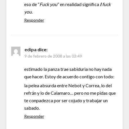
eso de “
Fuck you
” en realidad significa
I
fuck
you
.
Responder
edipa
dice:
9 de febrero de 2008 a las 03:49
estimado la panza trae sabiduria no hay nada
que hacer. Estoy de acuerdo contigo con todo:
la pelea absurda entre Nebot y Correa, lo del
refrán y lo de Calamaro… pero no me pidas que
te conpadezca por ser cojudo y trabajar un
sabado.
Responder