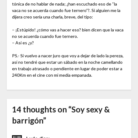
tónica de no hablar de nada; ¿han escuchado eso de “la
vaca no se acuerda cuando fue ternero”?. Si alguien me la
dijera creo sería una charla, breve, del tipo:
– ¡Estúpido! ¿cómo vas a hacer eso? bien dicen que la vaca
no se acuerda cuando fue ternero.
– Asi es ¿y?
PS.- Si vuelvo a nacer juro que voy a dejar de lado la pereza,
así no tendré que estar un sábado en la noche camellando
en trabajo atrasado o pendiente en lugar de poder estar a
240Km en el cine con mi media empanada.
14 thoughts on “
Soy sexy &
barrigón
”