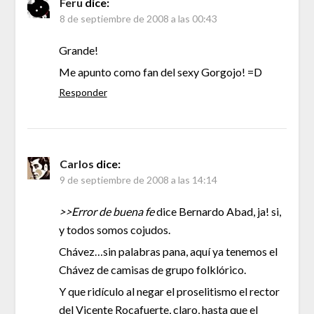
Feru
dice:
8 de septiembre de 2008 a las 00:43
Grande!
Me apunto como fan del sexy Gorgojo! =D
Responder
Carlos
dice:
9 de septiembre de 2008 a las 14:14
>>Error de buena fe
dice Bernardo Abad, ja! si,
y todos somos cojudos.
Chávez…sin palabras pana, aquí ya tenemos el
Chávez de camisas de grupo folklórico.
Y que ridículo al negar el proselitismo el rector
del Vicente Rocafuerte, claro, hasta que el