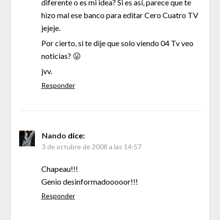
diferente o es mi idea? Si es así, parece que te
hizo mal ese banco para editar Cero Cuatro TV
jejeje.
Por cierto, si te dije que solo viendo 04 Tv veo
noticias? 😛
jvv.
Responder
Nando
dice:
3 de octubre de 2008 a las 14:57
Chapeau!!!
Genio desinformadooooor!!!
Responder