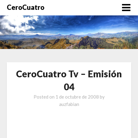
CeroCuatro
CeroCuatro Tv – Emisión
04
Posted on
1 de octubre de 2008
by
auzfabian