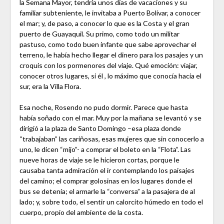
la Semana Mayor, tendría unos días de vacaciones y su
familiar subteniente, le invitaba a Puerto Bolívar, a conocer
el mar; y, de paso, a conocer lo que es la Costa y el gran
puerto de Guayaquil. Su primo, como todo un militar
pastuso, como todo buen infante que sabe aprovechar el
terreno, le había hecho llegar el dinero para los pasajes y un
croquis con los pormenores del viaje. Qué emoción: viajar,
conocer otros lugares, si él , lo máximo que conocía hacia el
sur, era la Villa Flora.
Esa noche, Rosendo no pudo dormir. Parece que hasta
había soñado con el mar. Muy por la mañana se levantó y se
dirigió a la plaza de Santo Domingo –esa plaza donde
“trabajaban” las cariñosas, esas mujeres que sin conocerlo a
uno, le dicen “mijo”- a comprar el boleto en la “Flota”. Las
nueve horas de viaje se le hicieron cortas, porque le
causaba tanta admiración el ir contemplando los paisajes
del camino; el comprar golosinas en los lugares donde el
bus se detenía; el armarle la “conversa” a la pasajera de al
lado; y, sobre todo, el sentir un calorcito húmedo en todo el
cuerpo, propio del ambiente de la costa.