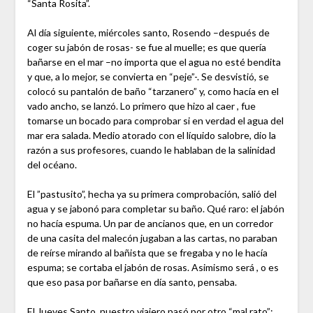
“Santa Rosita”.
Al día siguiente, miércoles santo, Rosendo –después de
coger su jabón de rosas- se fue al muelle; es que quería
bañarse en el mar –no importa que el agua no esté bendita
y que, a lo mejor, se convierta en “peje”-. Se desvistió, se
colocó su pantalón de baño “tarzanero” y, como hacía en el
vado ancho, se lanzó. Lo primero que hizo al caer , fue
tomarse un bocado para comprobar si en verdad el agua del
mar era salada. Medio atorado con el líquido salobre, dio la
razón a sus profesores, cuando le hablaban de la salinidad
del océano.
El ”pastusito”, hecha ya su primera comprobación, salió del
agua y se jabonó para completar su baño. Qué raro: el jabón
no hacía espuma. Un par de ancianos que, en un corredor
de una casita del malecón jugaban a las cartas, no paraban
de reírse mirando al bañista que se fregaba y no le hacía
espuma; se cortaba el jabón de rosas. Asimismo será , o es
que eso pasa por bañarse en día santo, pensaba.
El Jueves Santo, nuestro viajero pasó por otro “mal rato”: