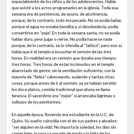
especialmente de los niños y de los adolescentes. Había
que asistir a los actos programados en la iglesia. Toda esa
semana era de penitencia, de ayuno, de abstinencia,
porque, de lo contrario, todo era pecado. No se podía bañar,
porque el agua no estaba bendita y, si desobedecía, podía
convertirse en “peje”. En toda la semana santa, no se podía
hablar duro, peor jugar o reírse. No podía hacerse nada
porque, de lo contrario, se lo ofendía al “taitico”; pero eso sí,
había que ir al templo a escuchar el sermón de las tres
horas. En realidad era un sermón que duraba ese tiempo:
tres horas. Tres horas de estar incómodos en el templo
abarrotado de gente, sin la ventilación suficiente; con la
mayoría de “fieles” cabeceando, sudando y tantas otras
cosas, porque antes de ir al sermón, ya se habían servido
los doce platos, comida tradicional que ahora se llama
fanesca. El sacerdote era “mejor” si arrancaba lágrimas y
sollozos de los penitentes.
En aquella época, Rosendo era estudiante en la U.C. de
Quito. Su sueño coincidía con el de sus padres y abuelos:
“ser alguien en la vida”. No importa la soledad, los días sin
comer bien, la ropa ya pasada de moda y la falta de los