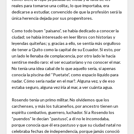
reales para tomarse una colita;, lo que importaba, era
dedicarse a estudiar, convencido de que la profesión será la
única herencia dejada por sus progenitores.
Como todo buen “paisano”, se había dedicado a conocer la
ciudad; se había interesado en leer libros con historias y
leyendas quiteñas; y, gracias a ello, se sentía más orgulloso
de tener a Quito como la capital de su Ecuador. Si esto, por
un lado le llenaba de complacencia, por otro lado le hacía
sentirse medio raro: el ser ecuatoriano y no conocer el mar.
No tenía una idea cabal de lo que aquello sería, si apenas
conocía la piscina del “Puetate”, como espacio líquido para
nadar. Cómo sería nadar en el mar?. Alguna vez, y de eso
estaba seguro, alguna vez iría al mar, a ver cuánta agua.
Rosendo tenía un primo militar. No olvidemos que los
carchenses, y más los tulcaneños, por ancestro tienen un
espíritu combativo, guerrero, luchador. Si a Rosendo los
“puendos” le decían “pastuso”, a él no le incomodaba,
porque conocía que él era pastuso y que su ciudad natal no
celebraba fechas de independencia, porque jamás conoció