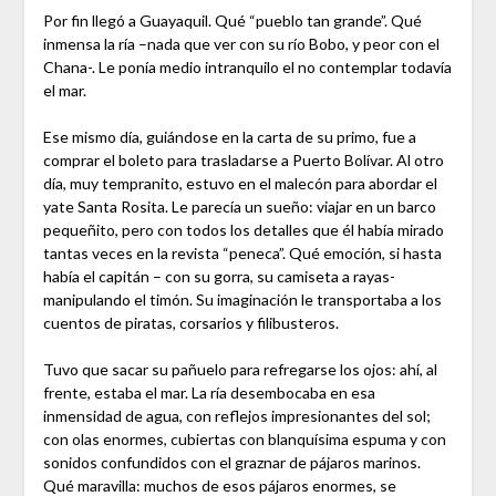
Por fin llegó a Guayaquil. Qué “pueblo tan grande”. Qué
inmensa la ría –nada que ver con su río Bobo, y peor con el
Chana-. Le ponía medio intranquilo el no contemplar todavía
el mar.
Ese mismo día, guiándose en la carta de su primo, fue a
comprar el boleto para trasladarse a Puerto Bolívar. Al otro
día, muy tempranito, estuvo en el malecón para abordar el
yate Santa Rosita. Le parecía un sueño: viajar en un barco
pequeñito, pero con todos los detalles que él había mirado
tantas veces en la revista “peneca”. Qué emoción, si hasta
había el capitán – con su gorra, su camiseta a rayas-
manipulando el timón. Su imaginación le transportaba a los
cuentos de piratas, corsarios y filibusteros.
Tuvo que sacar su pañuelo para refregarse los ojos: ahí, al
frente, estaba el mar. La ría desembocaba en esa
inmensidad de agua, con reflejos impresionantes del sol;
con olas enormes, cubiertas con blanquísima espuma y con
sonidos confundidos con el graznar de pájaros marinos.
Qué maravilla: muchos de esos pájaros enormes, se