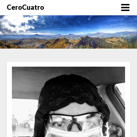
CeroCuatro