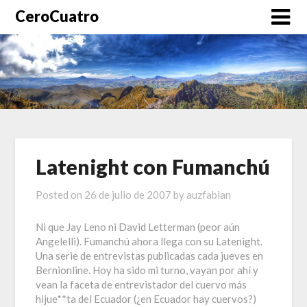
CeroCuatro
Latenight con Fumanchú
Posted on
26 de julio de 2007
by
auzfabian
Ni que Jay Leno ni David Letterman (peor aún
Angelelli). Fumanchú ahora llega con su Latenight.
Una serie de entrevistas publicadas cada jueves en
Bernionline. Hoy ha sido mi turno, vayan por ahí y
vean la faceta de entrevistador del cuervo más
hijue**ta del Ecuador (¿en Ecuador hay cuervos?)